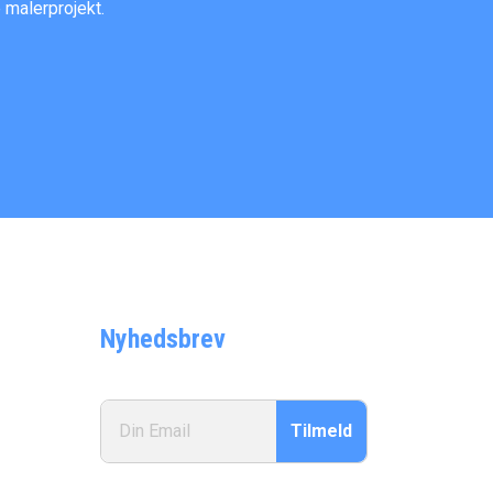
 malerprojekt.
Nyhedsbrev
Tilmeld