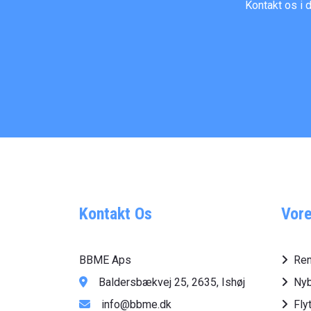
Kontakt os i 
Kontakt Os
Vore
BBME Aps
Ren
Baldersbækvej 25, 2635, Ishøj
Nyb
info@bbme.dk
Fly