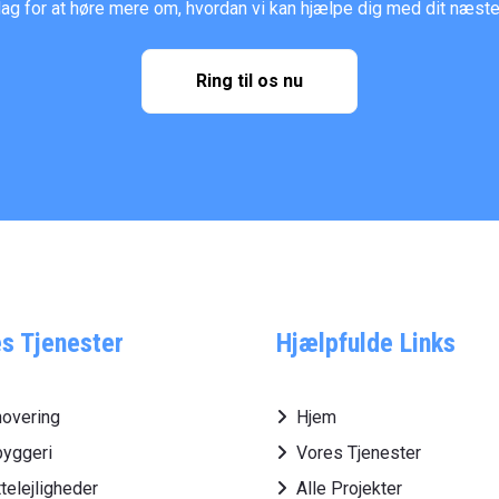
dag for at høre mere om, hvordan vi kan hjælpe dig med dit næste
Ring til os nu
s Tjenester
Hjælpfulde Links
overing
Hjem
yggeri
Vores Tjenester
ttelejligheder
Alle Projekter