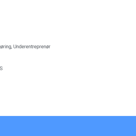
gøring, Underentreprenør
pS