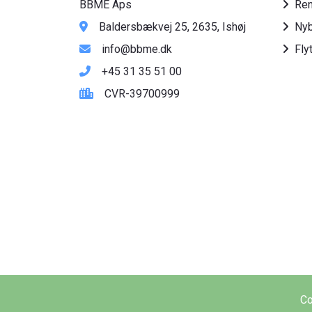
BBME Aps
Ren
Baldersbækvej 25, 2635, Ishøj
Nyb
info@bbme.dk
Fly
+45 31 35 51 00
CVR-39700999
Co