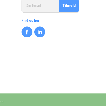
Tilmeld
Find os her
es.