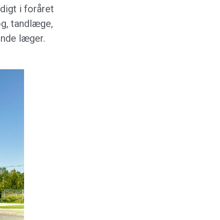
gt i foråret
g, tandlæge,
ende læger.